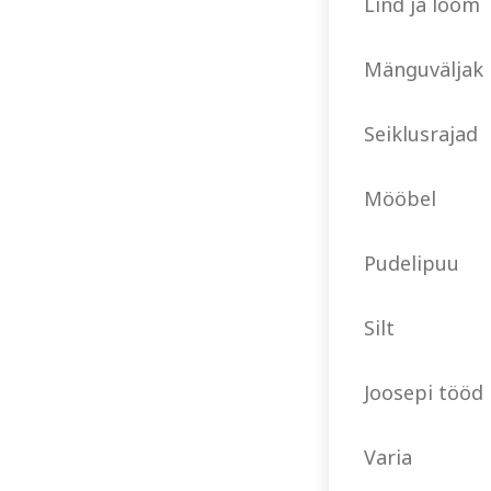
Lind ja loom
Mänguväljak
Seiklusrajad
Mööbel
Pudelipuu
Silt
Joosepi tööd
Varia