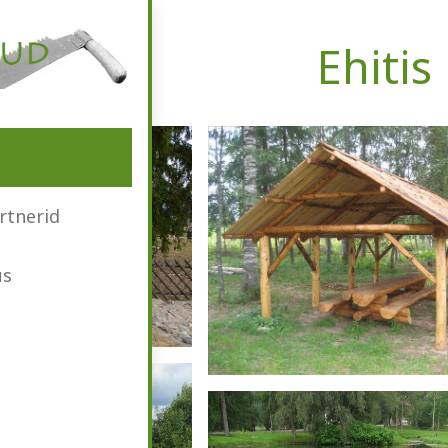
Ehitis
rtnerid
us